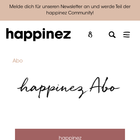
Melde dich für unseren Newsletter an und werde Teil der
happinez Community!
Abo
happinez Abo
happinez